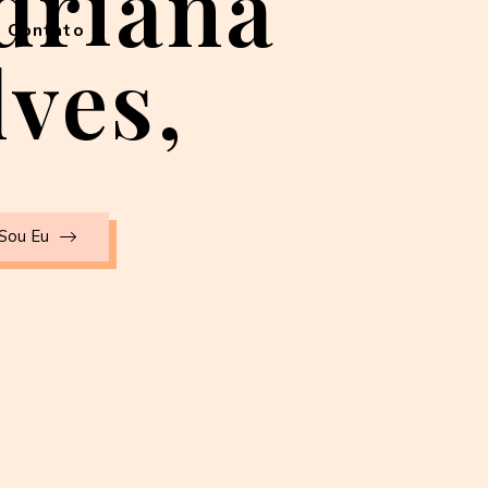
driana
Contato
lves,
Sou Eu