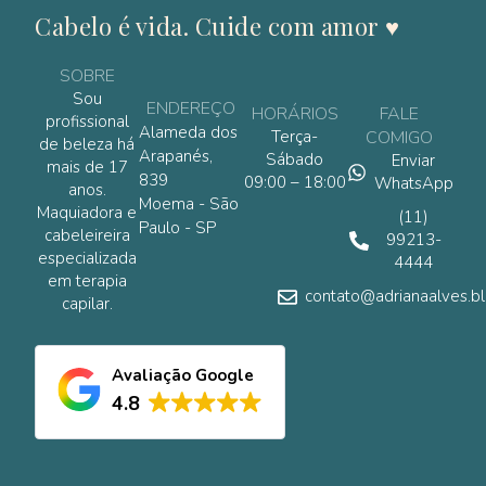
Cabelo é vida. Cuide com amor ♥
SOBRE
Sou
ENDEREÇO
HORÁRIOS
FALE
profissional
Alameda dos
Terça-
COMIGO
de beleza há
Arapanés,
Sábado
Enviar
mais de 17
839
09:00 – 18:00
WhatsApp
anos.
Moema - São
Maquiadora e
(11)
Paulo - SP
cabeleireira
99213-
especializada
4444
em terapia
contato@adrianaalves.bl
capilar.
Avaliação Google
4.8